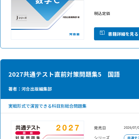
著者：河合出版編集部
実戦形式で演習できる