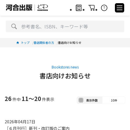
トップ
書店関係者の方
書店向けお知らせ
Bookstores news
書店向けお知らせ
26
11～20
件中
件表示
表示件数
2026年04月17日
［６月刊行］新刊・改訂版のご案内