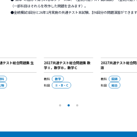
1,5
税込定価
内容紹介
共通テスト対策の決定版
●"黒本"の通称で知られる
（一部科目はそれらを改作し
●全統模試5回分と26年1月