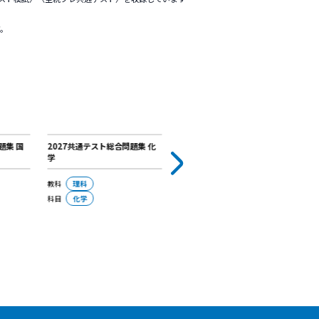
95
円
※書籍のご注文は学参ドットコム（
本シリーズは、〈全統共通テスト高2模試〉〈全統共通テスト模
た問題を含みます）。
実施の共通テスト本試験、計6回分の問題演習ができます。