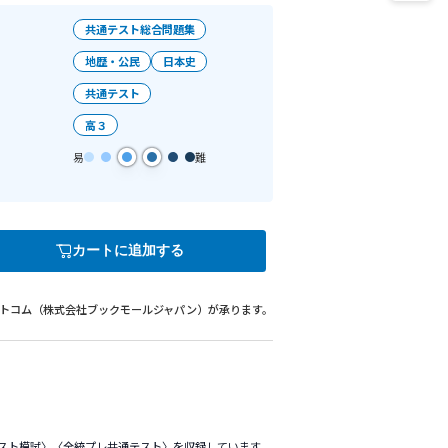
書籍詳細
ト総合問題集 歴史総合，日本史探究
2026/06/15
シリーズ
B5判 328ページ 1色
教科・科目
978-4-7772-3097-6
目的
対象学年
難易度レベ
ル