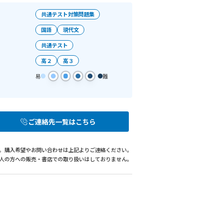
書籍詳細
ト対策問題集4 国語 現代文
2026/01/09
シリーズ
B5判408ページ1色 別冊/本体256ペー
教科・科目
ジ＋別冊解答152ページ
目的
978-4-7772-3037-2
対象学年
難易度レベ
ル