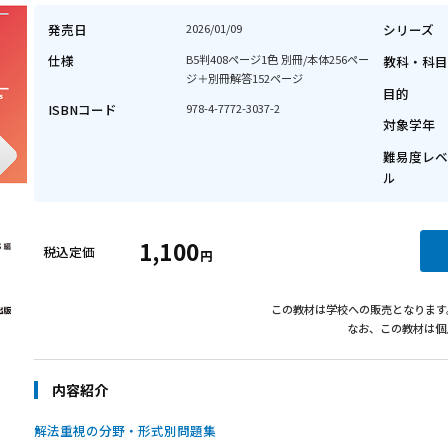
2027共通テス
著者：河合出版編集部
発売日
仕様
ISBNコード