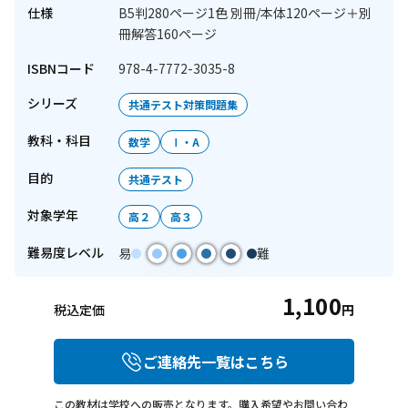
仕様
B5判280ページ1色 別冊/本体120ページ＋別
冊解答160ページ
ISBNコード
978-4-7772-3035-8
シリーズ
共通テスト対策問題集
教科・科目
数学
Ⅰ・A
目的
共通テスト
対象学年
高２
高３
難易度レベル
易
難
1,100
税込定価
円
ご連絡先一覧はこちら
この教材は学校への販売となります。購入希望やお問い合わ