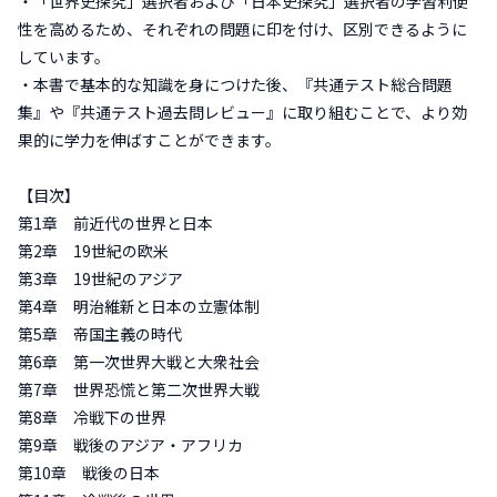
・「世界史探究」選択者および「日本史探究」選択者の学習利便
性を高めるため、それぞれの問題に印を付け、区別できるように
しています。
・本書で基本的な知識を身につけた後、『共通テスト総合問題
集』や『共通テスト過去問レビュー』に取り組むことで、より効
果的に学力を伸ばすことができます。
【目次】
第1章 前近代の世界と日本
第2章 19世紀の欧米
第3章 19世紀のアジア
第4章 明治維新と日本の立憲体制
第5章 帝国主義の時代
第6章 第一次世界大戦と大衆社会
第7章 世界恐慌と第二次世界大戦
第8章 冷戦下の世界
第9章 戦後のアジア・アフリカ
第10章 戦後の日本