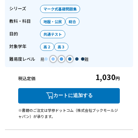
シリーズ
マーク式基礎問題集
教科・科目
地歴・公民
総合
目的
共通テスト
対象学年
高２
高３
難易度レベル
易
難
1,030
税込定価
円
カートに追加する
※書籍のご注文は学参ドットコム（株式会社ブックモールジ
ャパン）が承ります。