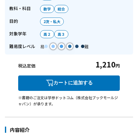
教科・科目
数学
総合
目的
2次・私大
対象学年
高２
高３
難易度レベル
易
難
1,210
税込定価
円
カートに追加する
※書籍のご注文は学参ドットコム（株式会社ブックモールジ
ャパン）が承ります。
内容紹介