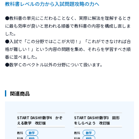
教科書レベルの力から入試問題攻略の力へ
●教科書の単元にこだわることなく、実際に解法を理解するとき
に最も効率が良いと思われる順番で教科書の内容を構成し直しま
した。
●入試で「この分野ではここが大切！」「これができなければ合
格が難しい！」という内容の問題を集め、それらを学習すべき順
番に並べました。
●数学Ｃのベクトル以外の分野について扱います。
関連商品
 ベク
START DASH!!数学4 かぞ
START DASH!!数学3 図形
STA
える数学 改訂版
をしらべよう 改訂版
こな
教科
数学
教科
数学
教科
科目
総合
科目
総合
科目