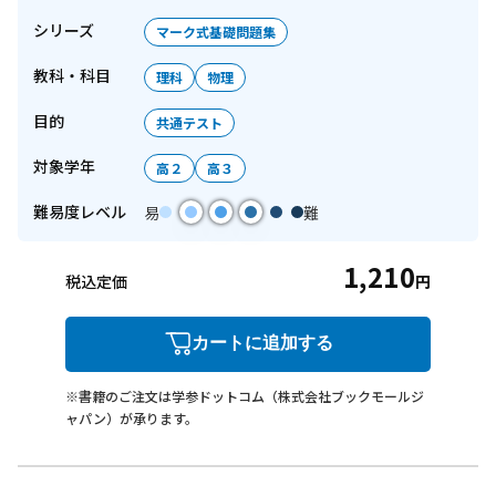
シリーズ
マーク式基礎問題集
教科・科目
理科
物理
目的
共通テスト
対象学年
高２
高３
難易度レベル
易
難
1,210
税込定価
円
カートに追加する
※書籍のご注文は学参ドットコム（株式会社ブックモールジ
ャパン）が承ります。