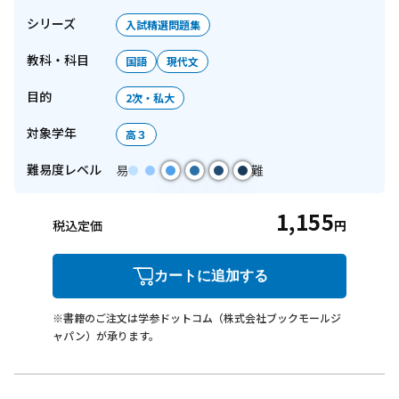
シリーズ
入試精選問題集
教科・科目
国語
現代文
目的
2次・私大
対象学年
高３
難易度レベル
易
難
1,155
税込定価
円
カートに追加する
※書籍のご注文は学参ドットコム（株式会社ブックモールジ
ャパン）が承ります。