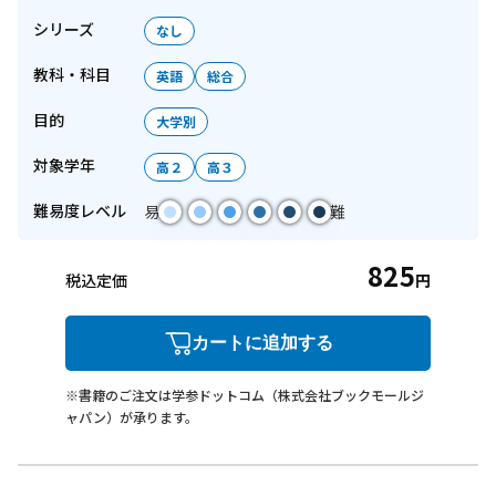
シリーズ
なし
教科・科目
英語
総合
目的
大学別
対象学年
高２
高３
難易度レベル
易
難
825
税込定価
円
カートに追加する
※書籍のご注文は学参ドットコム（株式会社ブックモールジ
ャパン）が承ります。