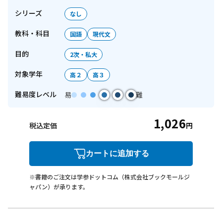
シリーズ
なし
教科・科目
国語
現代文
目的
2次・私大
対象学年
高２
高３
難易度レベル
易
難
1,026
税込定価
円
カートに追加する
※書籍のご注文は学参ドットコム（株式会社ブックモールジ
ャパン）が承ります。